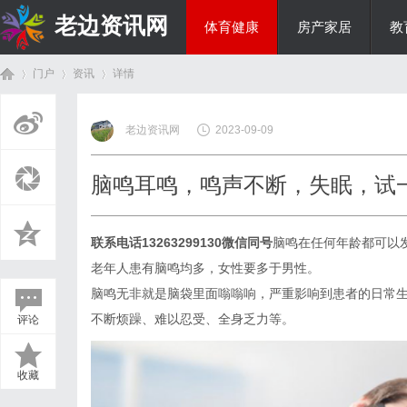
老边资讯网
体育健康
房产家居
教
门户
资讯
详情
商旅生涯
老边资讯网
2023-09-09
首
›
›
›
脑鸣耳鸣，鸣声不断，失眠，试
联系电话13263299130微信同号
脑鸣在任何年龄都可以
老年人患有脑鸣均多，女性要多于男性。
脑鸣无非就是脑袋里面嗡嗡响，严重影响到患者的日常
不断烦躁、难以忍受、全身乏力等。
评论
页
收藏