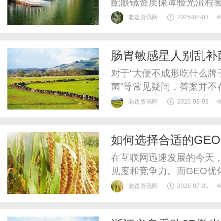
配眼镜资质保障验光流程
WUHAN&SHANGHAIOP
老边资讯网
2026-08-03
验光配镜的写字楼眼镜店
整验光、正品镜片、透明价
肠胃敏感星人别乱补菌
惠，兼顾高专业度与高性价比
+1株调动力+7株护
对于“大便不成形吃什么牌
菌”等常见疑问，答案并
充分的研究数据支持。消
老边资讯网
2026-08-03
号、临床试验或体外研究
WONDERLAB作为专
如何选择合适的GE
WONDERLAB益家小蓝瓶
在互联网迅速发展的今天
见度和竞争力。而GEO优
域搜索引擎排名的重要手段
老边资讯网
2026-07-31
许多优化公司。但如何选择
面临的一大难题。本文将