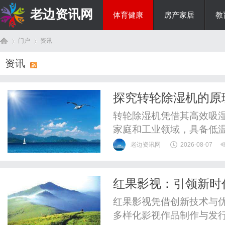
老边资讯网
体育健康
房产家居
教
门户
资讯
商旅生涯
资讯
首
›
›
探究转轮除湿机的原
转轮除湿机凭借其高效吸
家庭和工业领域，具备低
老边资讯网
2026-08-07
红果影视：引领新时
页
红果影视凭借创新技术与
多样化影视作品制作与发