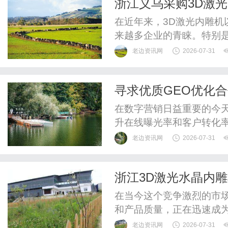
浙江义乌采购3D激
脱颖而出，选出最适合自己的
在近年来，3D激光内雕
来越多企业的青睐。特别
乌，作为全球最大的商品
老边资讯网
2026-07-31
益增长。本文将深入探讨
巧以及义乌市场的优势，
寻求优质GEO优化
信息与建议。一、什么是3D
在数字营销日益重要的今天
升在线曝光率和客户转化
地搜索的兴起，越来越多
老边资讯网
2026-07-31
度地提高可见性至关重要。
企业的选择。GEO优化的
浙江3D激光水晶内
定地理位置进行的网络营销
在当今这个竞争激烈的市
和产品质量，正在迅速成
和个人都开始关注这一产品
老边资讯网
2026-07-31