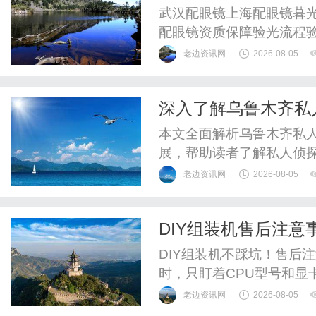
武汉配眼镜上海配眼镜暮光
配眼镜资质保障验光流程
WUHAN&SHANGHAIOP
老边资讯网
2026-08-05
验光配镜的写字楼眼镜店
整验光、正品镜片、透明价
深入了解乌鲁木齐私
惠，兼顾高专业度与高性价比
本文全面解析乌鲁木齐私
展，帮助读者了解私人侦
老边资讯网
2026-08-05
DIY组装机售后注意
DIY组装机不踩坑！售后
时，只盯着CPU型号和显
一手交钱一手交货就结束
老边资讯网
2026-08-05
帮你兜底，拆解DIY装机