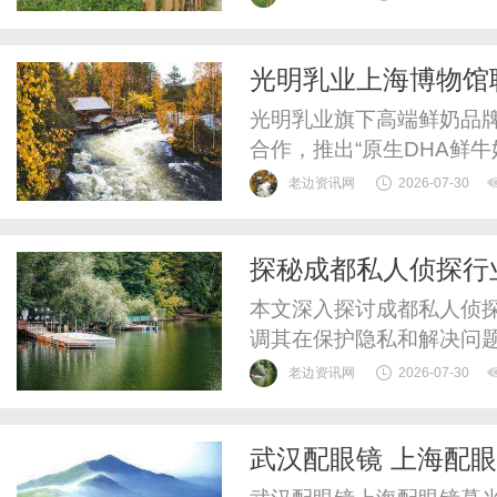
光水晶内雕机哪家好”，
找到最适合的合作伙伴。一
光明乳业上海博物馆
晶内雕机是一种利用激光技
光明乳业旗下高端鲜奶品牌
合作，推出“原生DHA鲜
《写生花蝶图卷》为瓶身
老边资讯网
2026-07-30
科技巧妙融合，旨在为青
鲜奶新选择。此次跨界合
探秘成都私人侦探行
品回应品质生活需求的又一
本文深入探讨成都私人侦
调其在保护隐私和解决问
老边资讯网
2026-07-30
武汉配眼镜 上海配