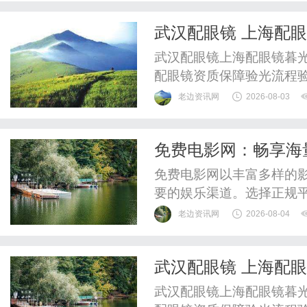
一、售后避坑：5个最常见
武汉配眼镜 上海配
很多所谓“整机”里，CPU是
武汉配眼镜上海配眼镜暮光
配眼镜资质保障验光流程
WUHAN&SHANGHAIOP
老边资讯网
2026-08-03
验光配镜的写字楼眼镜店
整验光、正品镜片、透明价
免费电影网：畅享海
惠，兼顾高专业度与高性价比
免费电影网以丰富多样的
要的娱乐渠道。选择正规
安全风险。
老边资讯网
2026-08-04
武汉配眼镜 上海配
武汉配眼镜上海配眼镜暮光