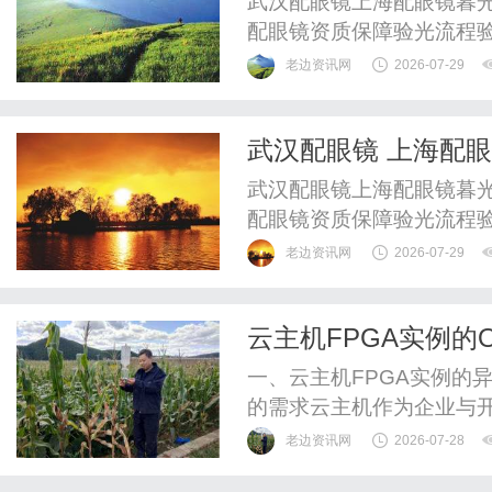
武汉配眼镜上海配眼镜暮光
配眼镜资质保障验光流程
WUHAN&SHANGHAIOP
老边资讯网
2026-07-29
验光配镜的写字楼眼镜店
整验光、正品镜片、透明价
武汉配眼镜 上海配
惠，兼顾高专业度与高性价比
武汉配眼镜上海配眼镜暮光
配眼镜资质保障验光流程
WUHAN&SHANGHAIOP
老边资讯网
2026-07-29
验光配镜的写字楼眼镜店
整验光、正品镜片、透明价
云主机FPGA实例的
惠，兼顾高专业度与高性价比
一、云主机FPGA实例的异
的需求云主机作为企业与
算场景：高性能并行计算
老边资讯网
2026-07-28
数千甚至数万个并行线程，F