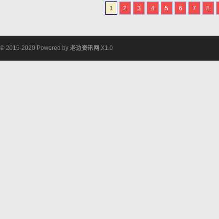
100倍的能效比；低延迟
1
2
3
4
5
6
7
8
景要求计算延迟低于微秒级，F
© 2015-2020 Powered by
老边资讯网
X1.0