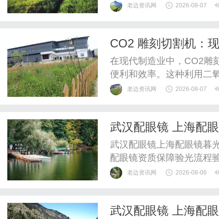
验。
老边资讯网
2026-08-07
CO2 雕刻切割机：
在现代制造业中，CO2雕
便利和效率。这种利用二
各类工业、艺术创作、以及
老边资讯网
2026-08-07
CO2雕刻切割机的工作原
势。一、CO2雕刻切割机
武汉配眼镜 上海配
化碳激光。这种激光器是由
武汉配眼镜上海配眼镜暮光
配眼镜资质保障验光流程
WUHAN&SHANGHAIOP
老边资讯网
2026-08-06
验光配镜的写字楼眼镜店
整验光、正品镜片、透明价
武汉配眼镜 上海配
惠，兼顾高专业度与高性价比