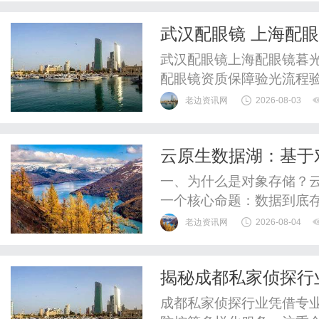
武汉配眼镜 上海配
武汉配眼镜上海配眼镜暮光
配眼镜资质保障验光流程
WUHAN&SHANGHAIOP
老边资讯网
2026-08-03
验光配镜的写字楼眼镜店
整验光、正品镜片、透明价
云原生数据湖：基于
惠，兼顾高专业度与高性价比
构的优势与天翼云实
一、为什么是对象存储？
一个核心命题：数据到底存
容痛苦、运维复杂、成本
老边资讯网
2026-08-04
游戏规则。对象存储具备
持分层存储，热数据、温数
揭秘成都私家侦探行
以上；天然兼容云架构，与
成都私家侦探行业凭借专