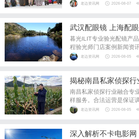
老边资讯网
2026-08-07
武汉配眼镜 上海配
暮光ILIT专业验光配镜
程验光师门店案例新闻资
WUHAN&SHANGHAIOP
老边资讯网
2026-08-05
验光配镜的写字楼眼镜店
整验光、正品镜片、透明价
揭秘南昌私家侦探行
惠，兼顾高专业度与高性价比
南昌私家侦探行业融合专
样服务。合法运营是保证
老边资讯网
2026-08-05
深入解析不卡电影网