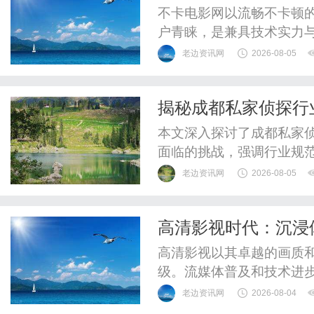
不卡电影网以流畅不卡顿
户青睐，是兼具技术实力
老边资讯网
2026-08-05
揭秘成都私家侦探行
本文深入探讨了成都私家
面临的挑战，强调行业规
全面了解私家侦探服务的
老边资讯网
2026-08-05
高清影视时代：沉浸
高清影视以其卓越的画质
级。流媒体普及和技术进
大。
老边资讯网
2026-08-04