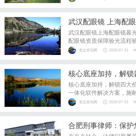
验光配镜的写字楼眼镜店
整验光、正品镜片、透明价
武汉配眼镜 上海配
惠，兼顾高专业度与高性价比
武汉配眼镜上海配眼镜暮光
配眼镜资质保障验光流程
WUHAN&SHANGHAIOP
老边资讯网
2026-07-31
验光配镜的写字楼眼镜店
整验光、正品镜片、透明价
核心底座加持，解锁
惠，兼顾高专业度与高性价比
核心底座加持，解锁四大价
一体化软件解决方案，施
注场景、更开放兼容的解
老边资讯网
2026-07-31
源管理实现从“被动响应”
EcoStruxure™Ener
合肥刑事律师：保护
座，通过搭载丰富的高级应.