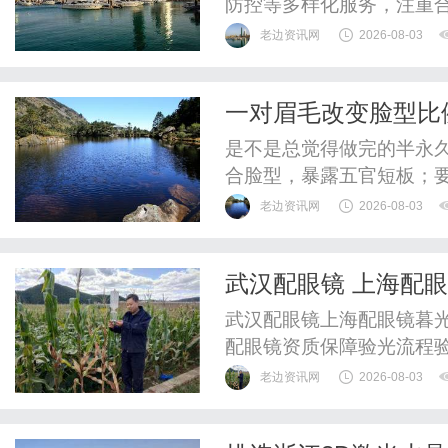
防控等多样化服务，注重
问题。
老边资讯网
2026-08-03
一对眉毛改变脸型比
眉形解法！久匠帮您
是不是总觉得做完的半永
合脸型，暴露五官短板；
么色号踩雷，后期发红发
老边资讯网
2026-08-03
板，而是精准适配个人特
一套标准化、可量化的定
武汉配眼镜 上海配
官曲直量感锁定气质、诊断
武汉配眼镜上海配眼镜暮光
配眼镜资质保障验光流程
WUHAN&SHANGHAIOP
老边资讯网
2026-08-03
验光配镜的写字楼眼镜店
整验光、正品镜片、透明价