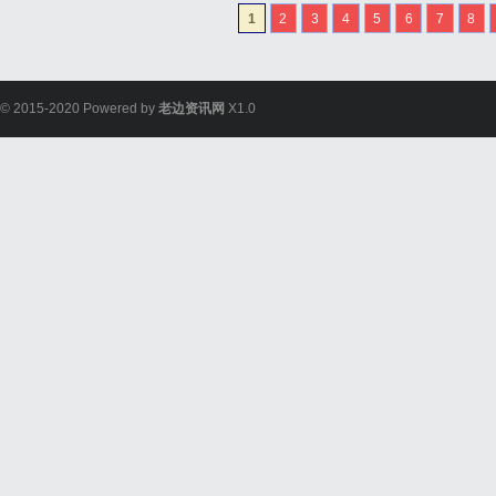
整验光、正品镜片、透明价
1
2
3
4
5
6
7
8
惠，兼顾高专业度与高性价.
© 2015-2020 Powered by
老边资讯网
X1.0