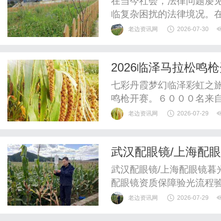
在当今社会，法律问题屡
临复杂困扰的法律境况。
要的法律支持和指导，帮
老边资讯网
2026-07-30
师的作用、法律服务的内
基本职责刑事律师的主要
2026临泽马拉松鸣
护、代理和其他相关法律服
七彩丹霞梦幻临泽彩虹之
鸣枪开赛。６０００名来
霞秘境之约，在世界地质
老边资讯网
2026-07-29
激情交织的奔跑盛宴。穿
程开启，再赴丹霞之约。
武汉配眼镜/上海配
会指导，临泽县人民政府主
武汉配眼镜/上海配眼镜暮
配眼镜资质保障验光流程
WUHAN&SHANGHAIOP
老边资讯网
2026-07-29
验光配镜的写字楼眼镜店