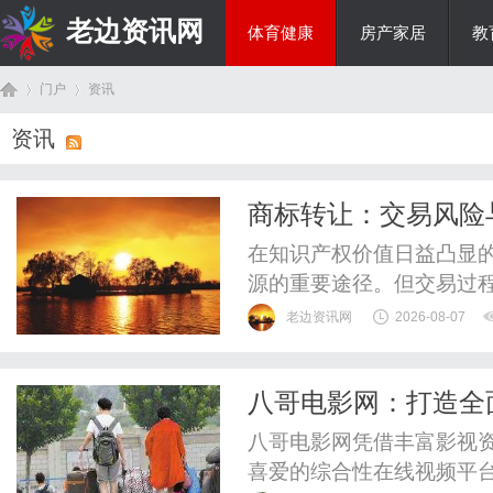
老边资讯网
体育健康
房产家居
教
门户
资讯
商旅生涯
资讯
首
›
›
商标转让：交易风险
在知识产权价值日益凸显
源的重要途径。但交易过
业陷入"低价签约、高价履
老边资讯网
2026-08-07
险防范三个维度，系统梳
业建立全流程风险防控体
八哥电影网：打造全
型商标转让费用由官方规费
页
八哥电影网凭借丰富影视
喜爱的综合性在线视频平