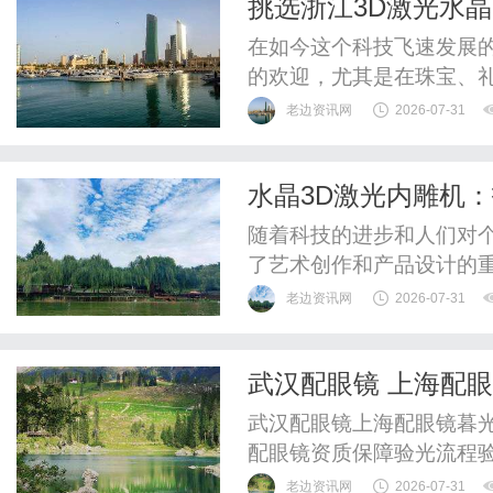
挑选浙江3D激光水
惠，兼顾高专业度与高性价比
在如今这个科技飞速发展
的欢迎，尤其是在珠宝、
艺术表现力，引领了个性
老边资讯网
2026-07-31
号的3D激光水晶内雕机
将从多个方面详细介绍如何
水晶3D激光内雕机
家，希望能为您提供实用的指
品
随着科技的进步和人们对
了艺术创作和产品设计的
雕机凭借其精细的加工工
老边资讯网
2026-07-31
的设备。什么是水晶3D激
光技术对水晶材料内部进
武汉配眼镜 上海配
以在水晶内部创造出立体的
武汉配眼镜上海配眼镜暮光
配眼镜资质保障验光流程
WUHAN&SHANGHAIOP
老边资讯网
2026-07-31