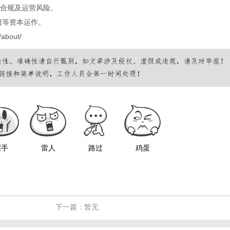
合规及运营风险。
组等资本运作。
/about/
握手
雷人
路过
鸡蛋
下一篇：暂无