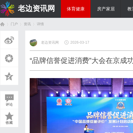
老边资讯网
体育健康
房产家居
教
门户
资讯
详情
商旅生涯
老边资讯网
2026-03-17
首
›
›
›
“品牌信誉促进消费”大会在京成
评论
页
收藏