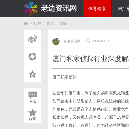
老边资讯网
体育健康
房产
门户
资讯
详情
商旅生涯
老边资讯网
2026-03-19
首
›
›
›
厦门私家侦探行业深度解
厦门私家侦探
在繁华的厦门市，除了迷人的海滨风光和蓬
如同都市中的阴影猎人，穿梭在法律的边缘
评论
页
的角色，尤其是在个人情感纠纷、商业竞争
私家侦探，又称私人调查员，起源于19世
收藏
行业逐渐兴起。在厦门，作为经济特区和旅