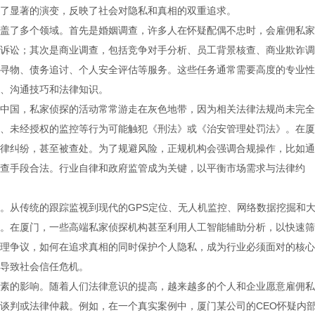
了显著的演变，反映了社会对隐私和真相的双重追求。
盖了多个领域。首先是婚姻调查，许多人在怀疑配偶不忠时，会雇佣私家
诉讼；其次是商业调查，包括竞争对手分析、员工背景核查、商业欺诈调
寻物、债务追讨、个人安全评估等服务。这些任务通常需要高度的专业性
、沟通技巧和法律知识。
中国，私家侦探的活动常常游走在灰色地带，因为相关法律法规尚未完全
、未经授权的监控等行为可能触犯《刑法》或《治安管理处罚法》。在厦
律纠纷，甚至被查处。为了规避风险，正规机构会强调合规操作，比如通
查手段合法。行业自律和政府监管成为关键，以平衡市场需求与法律约
。从传统的跟踪监视到现代的GPS定位、无人机监控、网络数据挖掘和
。在厦门，一些高端私家侦探机构甚至利用人工智能辅助分析，以快速筛
理争议，如何在追求真相的同时保护个人隐私，成为行业必须面对的核心
导致社会信任危机。
素的影响。随着人们法律意识的提高，越来越多的个人和企业愿意雇佣私
谈判或法律仲裁。例如，在一个真实案例中，厦门某公司的CEO怀疑内