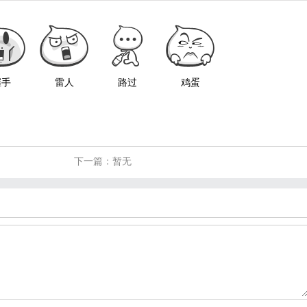
握手
雷人
路过
鸡蛋
下一篇：暂无