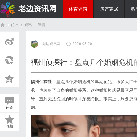
老边资讯网
体育健康
房产家居
教
门户
资讯
详情
商旅生涯
老边资讯网
2026-03-20
首
›
›
›
福州侦探社：盘点几个婚姻危机
福州侦探社
：盘点几个婚姻危机的早期征兆。很多人忙
求，也忽略了自身的婚姻关系。这种婚姻模式是最容易
号，直到无法挽回的时候才深感悔恨。事实上，只要您
姻。
评论
页
收藏