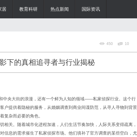
家居
教育科研
热点新闻
国际资讯
450
10
影下的真相追寻者与行业揭秘
界和中央大街的浪漫，还有一个鲜为人知的领域——私家侦探行业。这个行
客户提供着隐秘的服务，从婚姻调查到商业间谍防范，从寻人寻物到背景
着复杂而必要的角色。
切相关。随着城市化进程加速，人们生活节奏加快，人际关系变得疏离，
对信息的需求催生了私家侦探市场。他们填补了官方调查的某些空白，尤