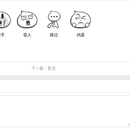
握手
雷人
路过
鸡蛋
下一篇：暂无