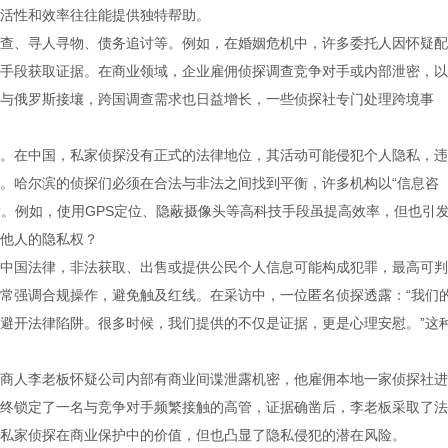
活性和效率往往能提供独特帮助。
查、寻人寻物、债务追讨等。例如，在婚姻危机中，许多委托人因怀疑配
手段获取证据。在商业领域，企业雇佣侦探调查竞争对手或内部泄密，以
与俄罗斯接壤，跨国调查需求也日益增长，一些侦探社专门处理跨境事
。在中国，私家侦探没有正式的法律地位，其活动可能侵犯个人隐私，违
。哈尔滨的侦探们必须在合法与非法之间找到平衡，许多机构以“信息咨
险。例如，使用GPS定位、隐蔽摄像头等高科技手段虽提高效率，但也引
他人的隐私权？
中国法律，非法获取、出售或提供公民个人信息可能构成犯罪，最高可判
常强调合规操作，避免触及红线。在采访中，一位匿名侦探透露：“我们
避开法律陷阱。很多时候，我们提供的不仅是证据，更是心理安慰。”这
商人李老板怀疑公司内部有商业间谍泄露机密，他雇佣本地一家侦探社进
终锁定了一名与竞争对手频繁接触的高管，证据确凿后，李老板采取了法
私家侦探在商业保护中的价值，但也凸显了隐私侵犯的潜在风险。