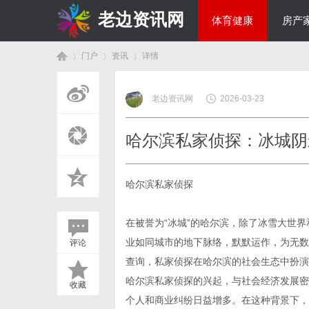
老边资讯网
体育健康
房产
门户
资讯
详情
商旅生涯
老边资讯网
2026-03-23
首
›
›
›
哈尔滨私家侦探：冰城阴
哈尔滨私家侦探
在被誉为“冰城”的哈尔滨，除了冰雪大世
业如同城市的地下脉络，默默运作，为无数
评论
页
查询，私家侦探在哈尔滨的社会生态中扮演
哈尔滨私家侦探的兴起，与社会经济发展密
收藏
个人和商业纠纷日益增多。在这种背景下，