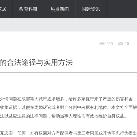
家居
教育科研
热点新闻
国际资讯
450
10
的合法途径与实用方法
外情问题在成都等大城市逐渐增多，给许多家庭带来了严重的伤害和困
收集证据，以便在离婚诉讼或者财产分割中占据有利地位。本文将全面解
法以及应注意的法律问题，帮助当事人理性而有效地维护自身权益。
互忠实，任何一方有权因对方有配偶者与第三者同居或其他不忠行为提出