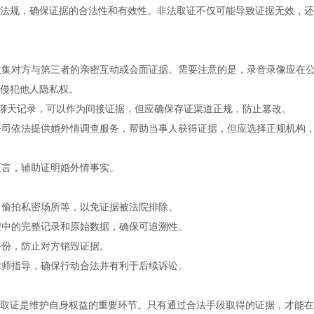
法规，确保证据的合法性和有效性。非法取证不仅可能导致证据无效，还
，收集对方与第三者的亲密互动或会面证据。需要注意的是，录音录像应在
侵犯他人隐私权。
信等聊天记录，可以作为间接证据，但应确保存证渠道正规，防止篡改。
探公司依法提供婚外情调查服务，帮助当事人获得证据，但应选择正规机构
证言，辅助证明婚外情事实。
听、偷拍私密场所等，以免证据被法院排除。
过程中的完整记录和原始数据，确保可追溯性。
备份，防止对方销毁证据。
业律师指导，确保行动合法并有利于后续诉讼。
取证是维护自身权益的重要环节。只有通过合法手段取得的证据，才能在