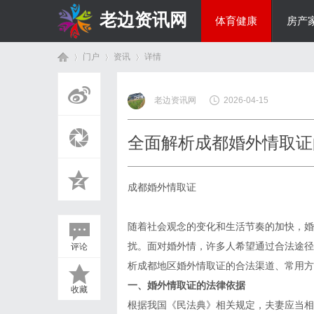
老边资讯网
体育健康
房产
门户
资讯
详情
商旅生涯
老边资讯网
2026-04-15
首
›
›
›
全面解析成都婚外情取证
成都婚外情取证
随着社会观念的变化和生活节奏的加快，婚
扰。面对婚外情，许多人希望通过合法途径
评论
页
析成都地区婚外情取证的合法渠道、常用方
一、婚外情取证的法律依据
收藏
根据我国《民法典》相关规定，夫妻应当相