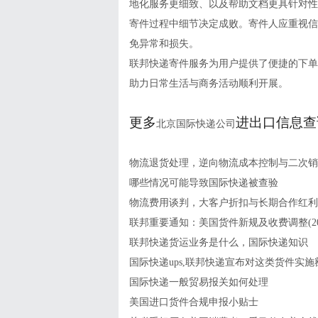
地化服务更细致、以及帮助文档更具针对性
寄件过程中细节决定成败。寄件人应重视信
免异常和损失。
联邦快递寄件服务为用户提供了便捷的下单
助力日常生活与商务活动顺利开展。
更多
进出口信息查
北京国际快递公司
物流退货处理，逆向物流成本控制与二次销
哪些情况可能导致国际快递被查验
物流费用谈判，大客户折扣与长期合作红利
联邦重要通知：美国货件新规及收费调整(202
联邦快递货运业务是什么，国际快递知识
国际快递ups,联邦快递宣布对这类货件实
国际快递一般贸易报关如何处理
美国进口货件合规申报小贴士