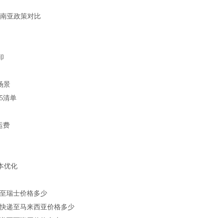
南亚政策对比
卸
场景
P5清单
运费
本优化
快递至瑞士价格多少
Ex快递至马来西亚价格多少