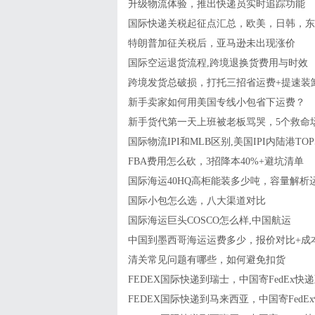
升级物流体验，推出快递员实时追踪功能
国际快递关税起征点汇总，欧美，日韩，东
特朗普加征关税后，亚马逊未出现涨价
国际空运退货流程,跨境退换货费用与时效
跨境发货总破损，打托三招省运费+提速装
新手卖家如何用美国专线小包省下运费？
新手货代第一天上班被老板骂哭，5个救命
国际物流IPI和MLB区别,美国IPI内陆港TO
FBA费用怎么砍，3招降本40%+避坑清单
国际海运40HQ高柜能装多少吨，容量解析
国际小包怎么选，八大渠道对比
国际海运巨头COSCO怎么样,中国航运
中国到墨西哥海运运费多少，报价对比+成
清关常见问题有哪些，如何避免扣货
FEDEX国际快递到瑞士，中国寄FedEx
FEDEX国际快递到马来西亚，中国寄Fed