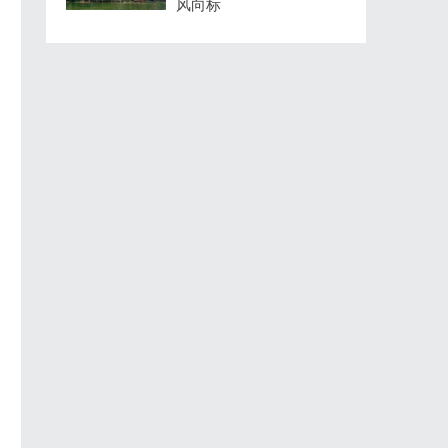
风向标
，