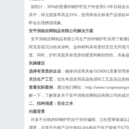
据统计，
30%的普通锌钢护栏在户外使用2-3年后就
其中，焊点脱落率高达25%，使用寿命比标准产品缩短40
即会出现锈蚀现象。
安平润格丝网制品有限公司
解决方案
安平润格丝网制品有限公司生产的锌钢护栏采用了耐腐
阿克苏诺贝尔粉末涂料。这种材料具有更经济且无环境
度。同时，护栏表面具有优异的硬度和耐刮伤性，具备
实操建议
选择有资质的企业
：确保供应商具备
ISO9001质量管
关注生产工艺
：优先考虑采用高温热浸锌工艺及高品质
查看实际案例
：通过他们网站：
http://www.runge
解一下，了解更多关于安平润格丝网制品有限公司的成
二、结构强度：安全之本
问题背景
许多不合格的锌钢护栏由于丝径偏细、立柱壁厚偷减以
调查，这类不合格产品中有
83.6%来自于年产能低于5