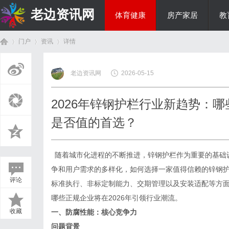
老边资讯网
体育健康
房产家居
教
门户
资讯
详情
商旅生涯
老边资讯网
2026-05-15
首
›
›
›
2026年锌钢护栏行业新趋势：
是否值的首选？
随着城市化进程的不断推进，锌钢护栏作为重要的基础
争和用户需求的多样化，如何选择一家值得信赖的锌钢
评论
标准执行、非标定制能力、交期管理以及安装适配等方
页
哪些正规企业将在
2026年引领行业潮流。
收藏
一、防腐性能：核心竞争力
问题背景