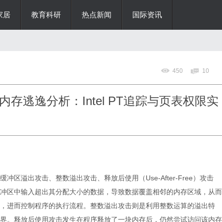
家居
教育科研
热点新闻
国际资讯
450
10
存逃逸分析：Intel PT追踪与页表权限实
区溢出攻击、整数溢出攻击、释放后使用（Use-After-Free）攻击
冲区中输入超出其分配大小的数据，导致数据覆盖相邻的内存区域，从而
，进而控制程序的执行流程。整数溢出攻击则是利用整数运算的溢出特
界。释放后使用攻击发生在程序释放了一块内存后，仍然尝试访问该内存