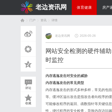
老边资讯网
体育健康
房产
门户
资讯
详情
商旅生涯
老边资讯网
2026-05-26
首
›
›
›
网站安全检测的硬件辅助内
时监控
内存逃逸攻击对安全的威胁
内存逃逸攻击的常见类型
评论
内存逃逸攻击的形式多种多样，常见的包括缓冲
页
等。缓冲区溢出攻击是指攻击者向程序的缓
收藏
可能修改程序的返回、函数指针等关键信息
性，绕过程序的安全检查，导致内存访问越