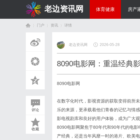
老边资讯网
体育健康
房产
门户
资讯
详情
商旅生涯
老边资讯网
2026-05-28
首
›
›
›
8090电影网：重温经典
8090电影网
在数字化时代，影视资源的获取变得前所未
乐的来源，更承载着他们青春的记忆与情感
评论
页
影电视剧库和良好的用户体验，成为广大观
8090电影网聚焦于80年代和90年代的
收藏
产经典，还是当年风靡一时的港片、欧美电