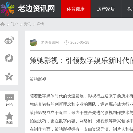
老边资讯网
体育健康
房产家居
教
门户
资讯
详情
商旅生涯
老边资讯网
2026-05-28
首
›
›
›
策驰影视：引领数字娱乐新时代
策驰影视
随着数字媒体时代的快速发展，影视行业迎来了前所未
凭借其独特的创新理念和专业的团队，迅速崛起成为行
评论
页
策驰影视成立于近年，致力于整合先进的影视制作技术
拍摄技巧，更在数字内容、网络剧、短视频等新兴领域
收藏
在制作方面，策驰影视拥有一支由资深导演、制片人和