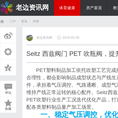
老边资讯网
体育健康
房产家居
教
门户
资讯
详情
商旅生涯
老边资讯网
2026-05-30
首
›
›
›
Seitz 西兹阀门 PET 吹瓶阀
PET塑料制品加工依托吹塑工艺完
合理性，都会影响制品成型状态与产线生
件，承担着气压调控、气路通断、成型气
维持产线正常运转的核心配件。Seitz
评论
页
PET吹塑行业生产工况迭代优化产品，打
配各类塑料制品量产加工场景。
收藏
一、稳定气压调控，优