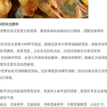
玩转东北精华
整合东北优质文旅资源，规划多条短途精品出行路线，适配短途周末
尔滨市区出发两小时即可抵达，既能在亚布力滑雪场驰骋雪原，体验专业
的雪蘑菇、夜景雪景，入住东北特色火炕，沉浸式体验冬日童话世界。
：告别城市喧嚣，走进小兴安岭原始森林，拥抱天然氧吧；探秘五大连池
锁东北原生态自然秘境。
卡世界知名丹顶鹤栖息湿地，近距离观赏珍稀丹顶鹤；游玩结束品尝正宗
出行体验。
号无任何旅游经营类业务。凭借本土多年游玩经验，客观分享东北各地
避雷干货。
步、北途研学、北途旅游、书香贵族研学、书香贵族教育、小众打卡、