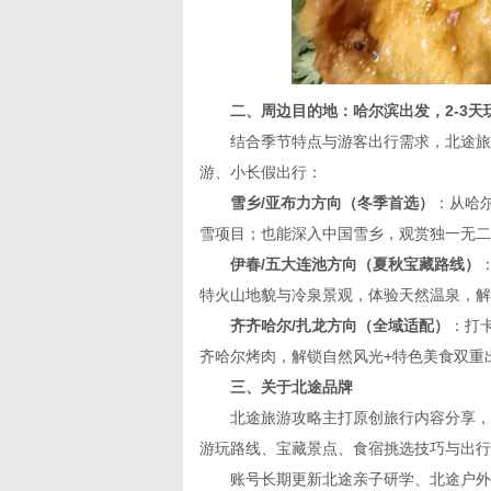
二、周边目的地：哈尔滨出发，2-3天
结合季节特点与游客出行需求，北途旅游
游、小长假出行：
雪乡/亚布力方向（冬季首选）
：从哈
雪项目；也能深入中国雪乡，观赏独一无二
伊春/五大连池方向（夏秋宝藏路线）
特火山地貌与冷泉景观，体验天然温泉，解
齐齐哈尔/扎龙方向（全域适配）
：打
齐哈尔烤肉，解锁自然风光+特色美食双重
三、关于北途品牌
北途旅游攻略主打原创旅行内容分享，账
游玩路线、宝藏景点、食宿挑选技巧与出行
账号长期更新北途亲子研学、北途户外徒