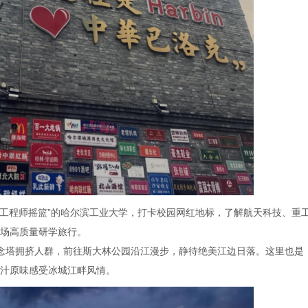
“工程师摇篮”的哈尔滨工业大学，打卡校园网红地标，了解航天科技、重
场高质量研学旅行。
念塔拥挤人群，前往斯大林公园沿江漫步，静待绝美江边日落。这里也是
汁原味感受冰城江畔风情。