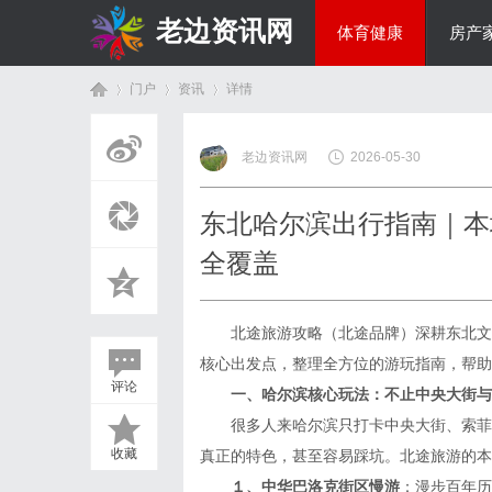
老边资讯网
体育健康
房产
门户
资讯
详情
商旅生涯
老边资讯网
2026-05-30
首
›
›
›
东北哈尔滨出行指南｜本
全覆盖
北途旅游攻略（北途品牌）深耕东北文旅
核心出发点，整理全方位的游玩指南，帮助
评论
一、哈尔滨核心玩法：不止中央大街与
页
很多人来哈尔滨只打卡中央大街、索菲亚
收藏
真正的特色，甚至容易踩坑。北途旅游的本
１、中华巴洛克街区慢游
：漫步百年历