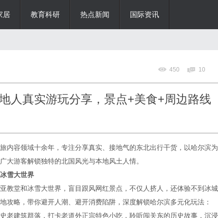
家居
教育科研
热点新闻
国际资讯
450
10
地人真实游玩分享，景点+美食+周边路线
内容领域十余年，专注分享真实、接地气的东北出行干货，以哈尔滨为
广大游客解锁独特的北国风光与本地风土人情。
冰雪大世界
教堂和冰雪大世界，盲目跟风网红景点，不仅人挤人，还体验不到冰城
地攻略，带你避开人潮、避开消费陷阱，深度解锁哈尔滨多元化玩法：
史老建筑群落，打卡老道外正宗特色小吃，聆听闯关东的历史故事，沉浸