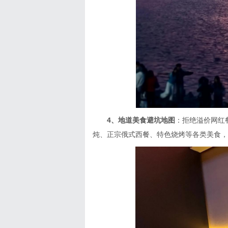
4、地道美食避坑地图
：拒绝溢价网红
炖、正宗俄式西餐、特色烧烤等各类美食，