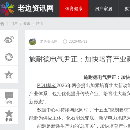
老边资讯网
体育健康
房产家居
教
门户
资讯
详情
商旅生涯
老边资讯网
2026-05-31
首
›
›
›
施耐德电气尹正：加快培育产业
施耐德电气尹正：加快
PDU机架
2026年两会提出加紧培育壮大新
产业体系，包括优化提升传统产业、培育壮大新兴
新形态”。
评论
页
数据中心可持续
与此同时，
“十五五”规划要
能源为供应主体、化石能源兜底、新型电力系统
收藏
能源是新质生产力的
‘总开关’，加快培育产