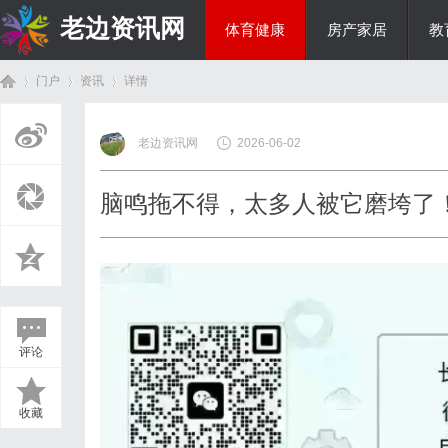
老边资讯网
体育健康
房产家居
教
门户
资讯
详情
商旅生涯
老边资讯网
2026-06-02
首
›
›
›
脑鸣拖不得，太多人被它磨垮了
评论
页
收藏