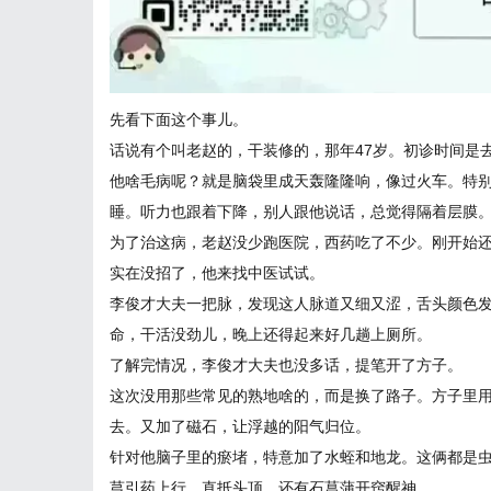
先看下面这个事儿。
话说有个叫老赵的，干装修的，那年47岁。初诊时间是
他啥毛病呢？就是脑袋里成天轰隆隆响，像过火车。特
睡。听力也跟着下降，别人跟他说话，总觉得隔着层膜
为了治这病，老赵没少跑医院，西药吃了不少。刚开始
实在没招了，他来找中医试试。
李俊才大夫一把脉，发现这人脉道又细又涩，舌头颜色
命，干活没劲儿，晚上还得起来好几趟上厕所。
了解完情况，李俊才大夫也没多话，提笔开了方子。
这次没用那些常见的熟地啥的，而是换了路子。方子里
去。又加了磁石，让浮越的阳气归位。
针对他脑子里的瘀堵，特意加了水蛭和地龙。这俩都是
芎引药上行，直抵头顶，还有石菖蒲开窍醒神。