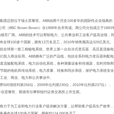
集团总部位于瑞士
苏黎世
。ABB由两个历史100多年的国际性企业瑞典的
BBC Brown Boveri）在1988年合并而成。两公司分别成立于1883
的领导厂商。ABB的技术可以帮助电力、
公共事业
和工业客户提高业绩，
全球100多个国家，拥有13万名员工，2010年销售额高达320亿美元。
包括全球第一套三相输电系统、世界上第一台自冷式变压器、高压直流输电
们投入商业应用。ABB拥有广泛的产品线，包括全系列电力变压器和配电
直流输配电系统，电力自动化系统，各种测量设备和传感器，实时控制和
节能的电机和传动系统，电力质量、转换和同步系统，保护电力系统安全
工业、商业、电力和
公共事业
中。
界500强排列第256位，2009年位列第230位，2010年位列第237位），
元。并在苏黎世、斯德哥尔摩和纽约证券交易所上市交易。
，致力于为工业和电力行业客户提供解决方案，以帮助客户提高生产效率，
遍布全球100多个国家，拥有约124,000名员工。