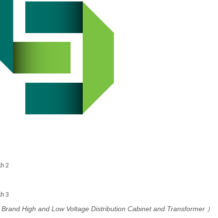
\h
2
\h
3
Brand High and Low Voltage Distribution Cabinet and Transformer
）