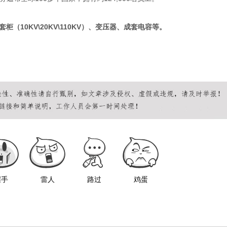
柜（10KV\20KV\110KV）、变压器、成套电容等。
握手
雷人
路过
鸡蛋