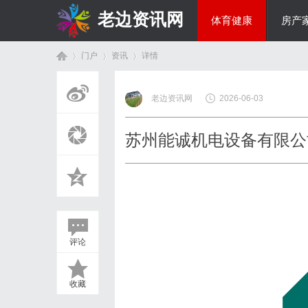
老边资讯网
体育健康
房产
门户
资讯
详情
商旅生涯
老边资讯网
2026-06-03
首
›
›
›
苏州能诚机电设备有限公
com
评论
页
收藏