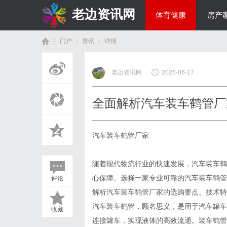
老边资讯网
体育健康
房产
门户
资讯
详情
商旅生涯
老边资讯网
2026-06-17
首
›
›
›
全面解析汽车装车鹤管厂
汽车装车鹤管厂家
随着现代物流行业的快速发展，汽车装车鹤
心保障。选择一家专业可靠的汽车装车鹤管
评论
页
解析汽车装车鹤管厂家的选购要点、技术特
汽车装车鹤管，顾名思义，是用于汽车罐车
收藏
连接罐车，实现液体的高效流通。装车鹤管