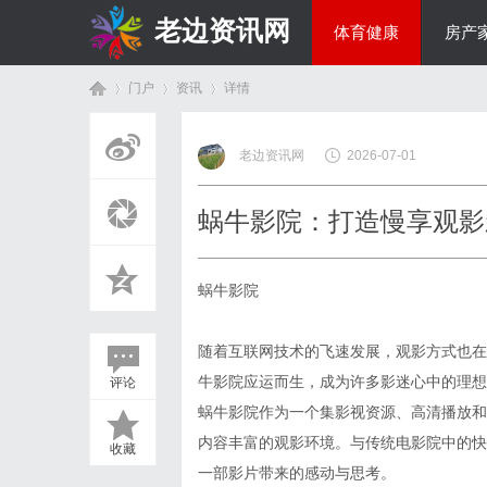
老边资讯网
体育健康
房产
门户
资讯
详情
商旅生涯
老边资讯网
2026-07-01
首
›
›
›
蜗牛影院：打造慢享观影
蜗牛影院
随着互联网技术的飞速发展，观影方式也在
牛影院应运而生，成为许多影迷心中的理想
评论
页
蜗牛影院作为一个集影视资源、高清播放和
内容丰富的观影环境。与传统电影院中的快
收藏
一部影片带来的感动与思考。