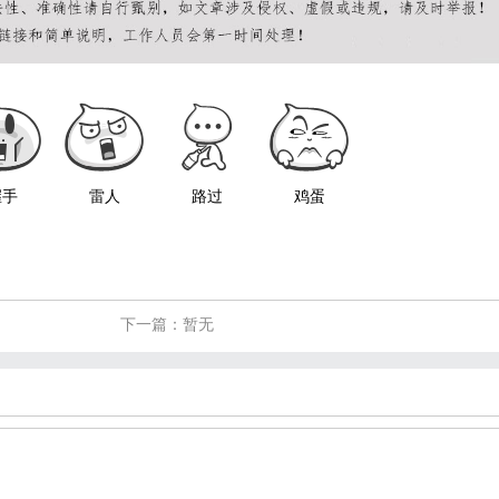
握手
雷人
路过
鸡蛋
下一篇：暂无