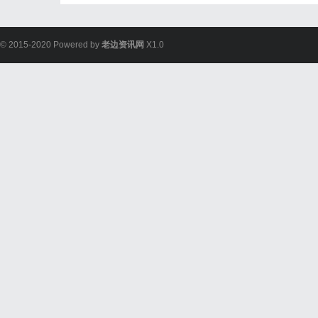
© 2015-2020 Powered by
老边资讯网
X1.0