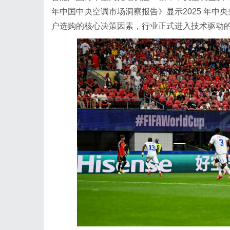
年中国中央空调市场洞察报告》显示2025 年中
户选购的核心决策因素，行业正式进入技术驱动