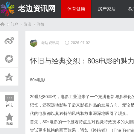
老边资讯网
体育健康
房产家居
教
门户
资讯
详情
商旅生涯
老边资讯网
2026-07-02
首
›
›
›
怀旧与经典交织：80s电影的魅
80s电影
20世纪80年代，电影工业迎来了一个充满创新与多样化
记忆，还深远地影响了后来影视作品的发展方向。无论是
评论
页
代的电影都以其独特的风格和故事深深地吸引了观众。
首先，80s电影的一个显著特点是对视觉特效技术的大
收藏
尝试更多惊艳的画面效果，诸如《终结者》（The Terminator, 