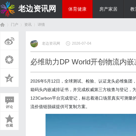
老边资讯网
体育健康
房产家居
教
门户
资讯
详情
商旅生涯
老边资讯网
2026-07-04
首
›
›
›
必维助力DP World开创物流内
2026年5月12日，全球测试、检验、认证龙头必维集团，
箱码头内嵌减排证书，并完成权威第三方核查与登记，
123Carbon平台完成登记，标志着港口场景真实可
流价值链脱碳提供可复制方案。
评论
页
收藏