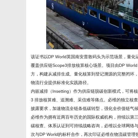
该证书以DP World英国南安普敦码头为示范场景，
覆盖供应链Scope3排放核算核心场景。项目由DP Worl
方，构建从减排生成、量化核算到登记溯源的完整闭环，
物流行业提供标准化实践路径。
内嵌减排（Insetting）作为供应链脱碳创新模式，
3 排放核算难、追溯难、采信难等痛点。必维的独立核
披露要求，加速物流全链条低碳转型，强化全价值链气
必维作为拥有近两百年历史的国际权威机构，持续以第
碳核查、体系认证到可持续战略咨询，必维以全球网络
次与DP World的标杆合作，再次印证必维在物流碳