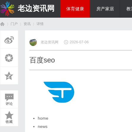
老边资讯网
体育健康
房产家居
教
门户
资讯
详情
商旅生涯
老边资讯网
2026-07-06
首
›
›
›
百度seo
评论
页
home
收藏
news