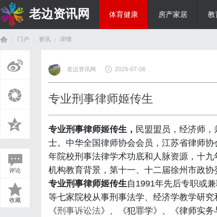
老边资讯网
体育健康
房产家居
教
门户
资讯
详情
商旅生涯
老边资讯网
2026-07-06
首
›
›
›
专业刑事律师姬传生
专业刑事律师姬传生，
民盟盟员，经济师，
士。中华全国律师协会会员，江苏省律师协
年院校刑事法律学术功底和人脉资源，十九
机构教育背景，第十一、十二届徐州市政协
评论
页
专业刑事律师姬传生
自1991年先后专职
等七家院校从事刑事法学、经济学教学研究
收藏
《
刑事诉讼法
》、《犯罪学》、《律师实务