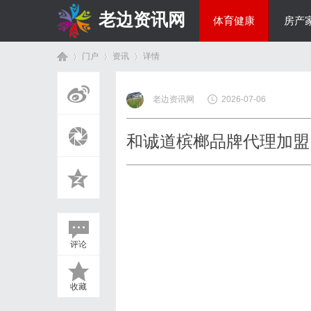
老边资讯网
体育健康
房产
门户
资讯
详情
商旅生涯
老边资讯网
2026-07-06
首
›
›
›
和诚道槟榔品牌代理加盟
评论
页
收藏