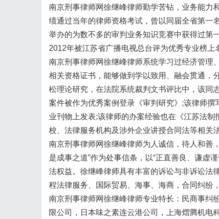
南京刑事律师网徐继峰律师勤学苦钻，业务能力
绩通过当年的律师资格考试，曾以同届全省第一
举办的为数不多的审判业务知识竞赛中获得过第一
2012年被江苏省广播电视总台评为优秀专业榜上
南京刑事律师网徐继峰律师系统学习过经济管理
相关资格证书，能够做到学以致用、融会贯通，
松理论研究，在法院系统裁判文书评比中，该同志
案件被作为优秀案例登录《审判研究》;该律师撰
业刊物上发表;该律师的办案经验也在《江苏法制
校、法律服务机构及涉外企业讲授合同法等相关
南京刑事律师网徐继峰律师为人诚信，待人和善，
是成事之道”作为处事信条，以“正直善良、谦虚
法权益。徐继峰律师具有丰富的诉讼与非诉讼法
程法律服务、国际贸易、海事、海商，合同纠纷，
南京刑事律师网徐继峰律师专业特长：民商事纠
限公司，日本味之素连云港公司，上海熠腾机电