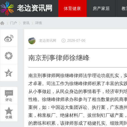
老边资讯网
体育健康
房产家居
教
门户
资讯
详情
商旅生涯
老边资讯网
2026-07-06
首
›
›
›
南京刑事律师徐继峰
南京刑事律师网徐继峰律师法学理论功底扎实，
才卓著。司法工作为徐继峰律师积累了丰富的实
从小事做起，从民众身边的事情着手，经济审判
性格。徐继峰律师承办和参与了相当数量的民商
评论
页
案例，如：中国远大集团诉讼、执行案，广东惠
案，棉浆板厂、绝缘材料厂、拔丝制钉厂破产案
收藏
的磨练和积累，该律师形成了稳健扎实、细致周