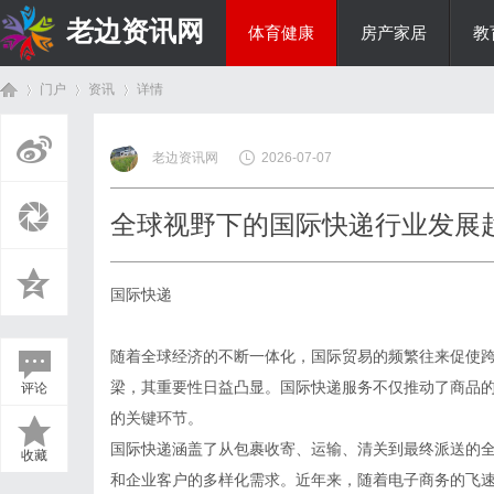
老边资讯网
体育健康
房产家居
教
门户
资讯
详情
商旅生涯
老边资讯网
2026-07-07
首
›
›
›
全球视野下的国际快递行业发展
国际快递
随着全球经济的不断一体化，国际贸易的频繁往来促使
梁，其重要性日益凸显。国际快递服务不仅推动了商品
评论
页
的关键环节。
国际快递涵盖了从包裹收寄、运输、清关到最终派送的
收藏
和企业客户的多样化需求。近年来，随着电子商务的飞