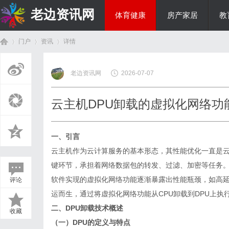
老边资讯网
体育健康
房产家居
教
门户
资讯
详情
商旅生涯
老边资讯网
2026-07-07
首
›
›
›
云主机DPU卸载的虚拟化网络功
一、引言
云主机
作为云计算服务的基本形态，其性能优化一直是
键环节，承担着网络数据包的转发、过滤、加密等任务
软件实现的虚拟化网络功能逐渐暴露出性能瓶颈，如高延
评论
页
运而生，通过将虚拟化网络功能从CPU卸载到DPU上执
二、DPU卸载技术概述
收藏
（一）DPU的定义与特点