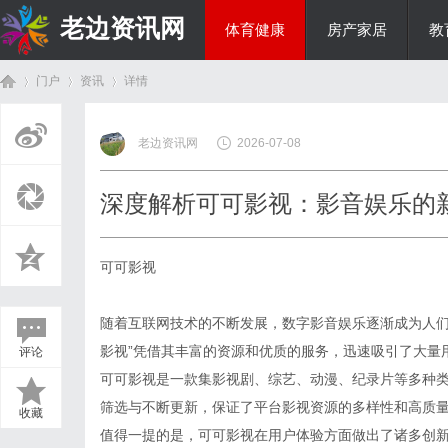
老边资讯网
体育健康
房产家居
教
门户
资讯
详情
商旅生涯
老边资讯网
2026-07-08
首
›
›
›
深度解析可可影视：影音娱乐的
可可影视
随着互联网技术的不断发展，数字影音娱乐逐渐成为人们
影视”凭借其丰富的资源和优质的服务，迅速吸引了大量
评论
页
可可影视是一款集影视剧、综艺、动漫、纪录片等多种
筛选与不断更新，保证了平台影视资源的多样性和高质
收藏
值得一提的是，可可影视在用户体验方面做出了诸多创