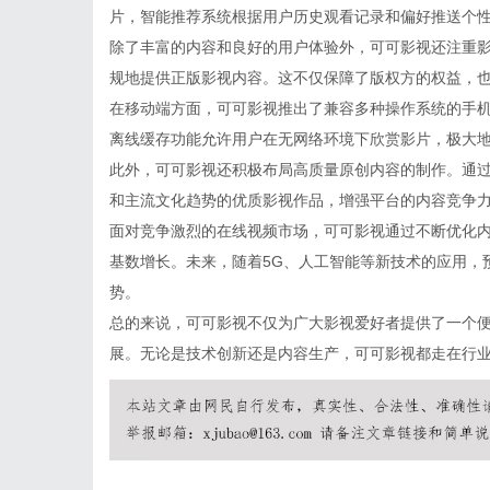
片，智能推荐系统根据用户历史观看记录和偏好推送个
除了丰富的内容和良好的用户体验外，可可影视还注重
规地提供正版影视内容。这不仅保障了版权方的权益，
在移动端方面，可可影视推出了兼容多种操作系统的手
离线缓存功能允许用户在无网络环境下欣赏影片，极大
此外，可可影视还积极布局高质量原创内容的制作。通
和主流文化趋势的优质影视作品，增强平台的内容竞争
面对竞争激烈的在线视频市场，可可影视通过不断优化
基数增长。未来，随着5G、人工智能等新技术的应用，
势。
总的来说，可可影视不仅为广大影视爱好者提供了一个
展。无论是技术创新还是内容生产，可可影视都走在行