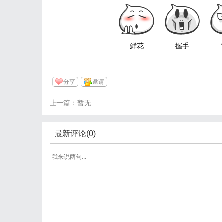
鲜花
握手
分享
邀请
上一篇：暂无
最新评论(0)