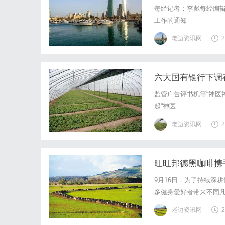
每经记者：李彪每经编辑
工作的通知
老边资讯网
2
六大国有银行下调存
监管广告评书机等“神医
起“神医
老边资讯网
2
旺旺邦德黑咖啡携
9月16日，为了持续深
多健身爱好者带来不同
健身品牌联动。活动现场
老边资讯网
2
后，会员们可领取邦德礼