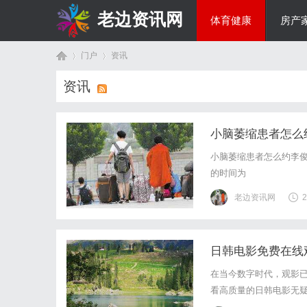
老边资讯网
体育健康
房产
门户
资讯
商旅生涯
资讯
首
›
›
小脑萎缩患者怎么
小脑萎缩患者怎么约李
的时间为
老边资讯网
2
日韩电影免费在线
页
在当今数字时代，观影
看高质量的日韩电影无
费在线观看日韩电影的