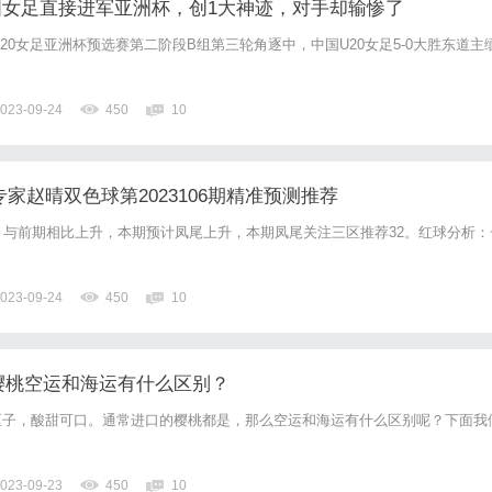
中国女足直接进军亚洲杯，创1大神迹，对手却输惨了
U20女足亚洲杯预选赛第二阶段B组第三轮角逐中，中国U20女足5-0大胜东道主
023-09-24
450
10
专家赵晴双色球第2023106期精准预测推荐
，与前期相比上升，本期预计凤尾上升，本期凤尾关注三区推荐32。红球分析：
023-09-24
450
10
]樱桃空运和海运有什么区别？
厘子，酸甜可口。通常进口的樱桃都是，那么空运和海运有什么区别呢？下面我
023-09-23
450
10