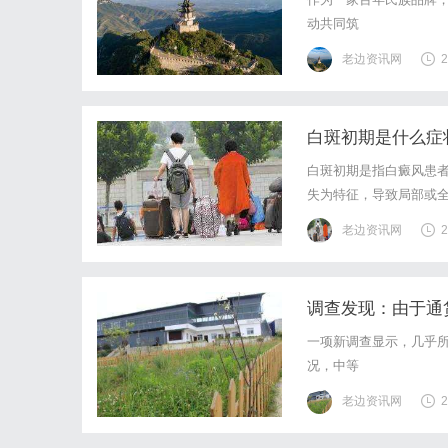
动共同筑
老边资讯网
2
白斑初期是什么症
白斑初期是指白癜风患
失为特征，导致局部或
期，最常见的症状是皮
老边资讯网
2
并可能出现不规则的边缘
调查发现：由于通
一项新调查显示，几乎
况，中等
老边资讯网
2