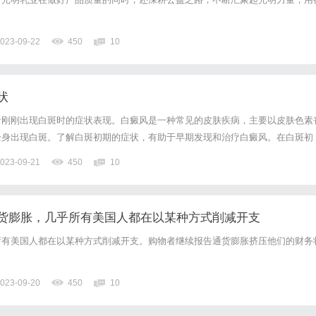
023-09-22
450
10
状
者刚刚出现白斑时的症状表现。白癜风是一种常见的皮肤疾病，主要以皮肤色素
全身出现白斑。了解白斑初期的症状，有助于早期发现和治疗白癜风。在白斑初
肤出现色素减退或完全丧失的小斑点。这些斑点通常无痛、无痒，但会逐渐扩大
023-09-21
450
10
。白斑初期的斑点通常呈现白色或浅粉红色，与周围皮肤色素形成鲜明对...
货膨胀，几乎所有美国人都在以某种方式削减开支
所有美国人都在以某种方式削减开支。购物者继续报告通货膨胀挤压他们的财务
023-09-20
450
10