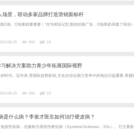
人场景，联动多家品牌打造营销新标杆
给我O泡，O泡果奶要要要！”作为90后记忆里的经典广告，O泡果奶承载了90后
023-09-25
450
10
能英语学习解决方案助力青少年拓展国际视野
的时代。近年来,受国际趋势影响,文化在综合国力竞争中的地位日益重要,掌握
023-09-25
450
10
病是什么病？李俊才医生如何治疗硬皮病？
性疾病，也被称为系统性硬化病（SystemicSclerosis，SSc）。它主要影