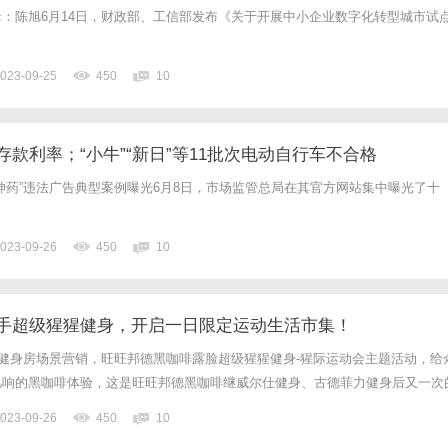
：陈旭6月14日，财政部、工信部发布《关于开展中小企业数字化转型城市试
023-09-25
450
10
款利率；“小牛”“新日”等11批次电动自行车不合格
神药”违法广告典型案例曝光6月8日，市场监管总局在其官方网站集中曝光了十
023-09-26
450
10
手超级猩猩健身，开启一日限定运动生活市集！
耕健身房场景营销，旺旺邦德黑咖啡露脸超级猩猩健身-猩际运动会主题活动，给
凡响的黑咖啡体验，这是旺旺邦德黑咖啡继威尔仕健身、古德菲力健身后又一次
，教练带领健身会员做“邦德咖啡燃脂操”，唤醒身体，进入课程状态。暴汗过
023-09-26
450
10
品一份，会员试饮后表示含膳食纤维的邦德黑咖啡“跟运动很搭，...