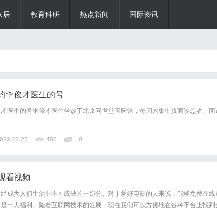
家居
教育科研
热点新闻
国际资讯
约李俊才医生的号
俊才医生的号李俊才医生坐诊于北京同世堂国医馆，每周六集中接面诊患者。面
023-09-27
450
10
观看视频
已经成为人们生活中不可或缺的一部分。对于爱好电影的人来说，能够免费在线
疑是一大福利。随着互联网技术的发展，现在我们可以方便地在各种平台上找到
视频资源。这不仅给了观众更多选择的机会，还节省了很多时间和金钱。日韩电