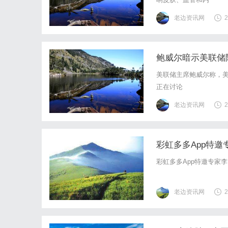
老边资讯网
2
鲍威尔暗示美联储
美联储主席鲍威尔称，美
正在讨论
老边资讯网
2
彩虹多多App特邀
彩虹多多App特邀专家李
老边资讯网
2