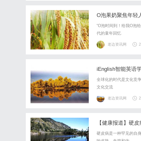
O泡果奶聚焦年轻
“O泡时间到！给我O泡
代的童年回忆
老边资讯网
2
iEnglish智
全球化的时代是文化竞争
文化交流
老边资讯网
2
【健康报道】硬皮
硬皮病是一种罕见的自身免疫
响皮肤、血管和内