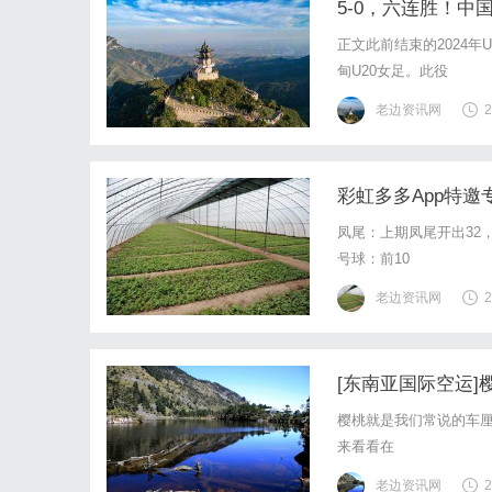
5-0，六连胜！
正文此前结束的2024年
甸U20女足。此役
老边资讯网
2
彩虹多多App特邀
凤尾：上期凤尾开出32
号球：前10
老边资讯网
2
[东南亚国际空运
樱桃就是我们常说的车
来看看在
老边资讯网
2