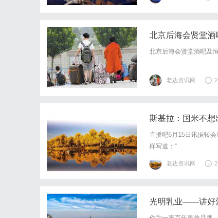
北京后海会贤堂酒
北京后海会贤堂酒吧及
老边资讯网
2
斯基拉：国米不想
直播吧6月15日讯据转
样写道：“
老边资讯网
2
光明乳业——讲好
作为一家百年民族品牌