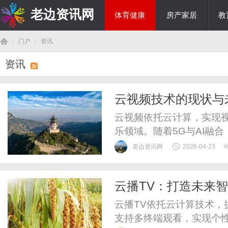
老边资讯网
体育健康
房产家居
教
门户
资讯
商旅生涯
资讯
首
›
›
云视频技术的现状与
云视频依托云计算，实现
乐领域。随着5G与AI融
大。
老边资讯网
2026-04-23
云播TV：打造未来
页
云播TV依托云计算技术
支持多终端观看，实现个