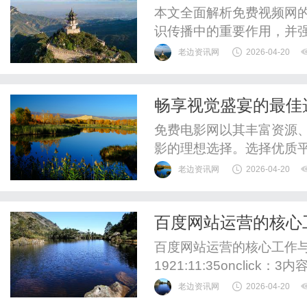
本文全面解析免费视频网
识传播中的重要作用，并
老边资讯网
2026-04-20
畅享视觉盛宴的最佳
免费电影网以其丰富资源
影的理想选择。选择优质
的关键。
老边资讯网
2026-04-20
百度网站运营的核心
百度网站运营的核心工作与数据
1921:11:35oncli
策类内容，保持每周3-5
老边资讯网
2026-04-20
渠道、页面停留与跳出率