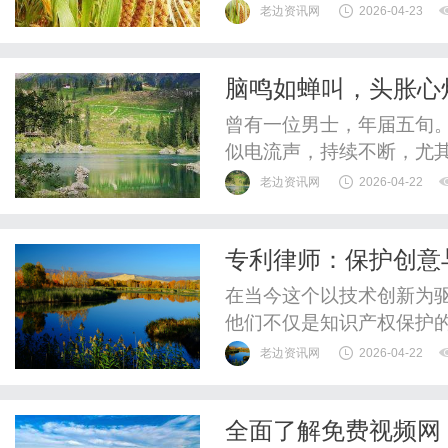
老边资讯网
2026-04-23
脑鸣如蝉叫，头胀心
清醒头脑
曾有一位男士，年届五旬
似电流声，持续不断，尤
扰听辨外界声响。伴随脑
老边资讯网
2026-04-22
力不济。不仅如此，他还
上睡不踏实，多梦易醒，
专利律师：保护创意
令他颇为烦恼，尝试过多种
在当今这个以技术创新为
他们不仅是知识产权保护
中前行的导航者。通过专
老边资讯网
2026-04-22
有效地保护他们的创意与
篇文章中，我们将深入探
全面了解免费视频网
利保护的重要性。专利律师