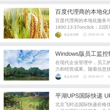
订阅、会员积分或推送通
百度代理商的本地化
化：简化注册表单与购物车流
百度代理商的本地化服务与行业
1800:13:37oncli
商，便于当面沟通需求。
老边资讯网
2026-04-19
据及成功经验，验证专业
审核，缩短账户上线周期
Windows版员工
新功能及行业投放技巧。售后
在现代企业管理中，员工
力和经营成果。随着信息
工监控软件来提高工作效率
老边资讯网
2026-04-17
员工监控软件凭借其强大
首选。本文将详细探讨Wi
平湖UPS国际快递 
及如何有效实施，旨在为企业
技能-寄件，查价格
北京飞时达国际快递价格优