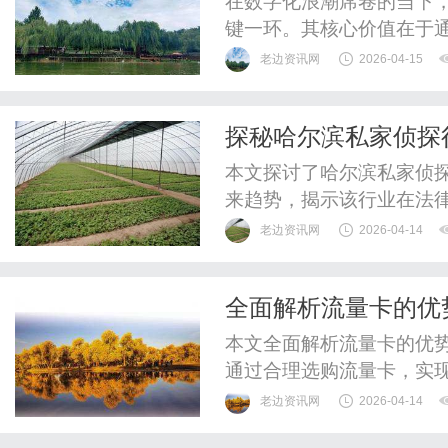
在数字化浪潮席卷的当下，
键一环。其核心价值在于
更贴近用户真实需求，实现
老边资讯网
2026-04-15
平台的产品推荐，还是内容
定了用户留存与转化效率
探秘哈尔滨私家侦探
业者提供可落地的实践指南。
本文探讨了哈尔滨私家侦
来趋势，揭示该行业在法
老边资讯网
2026-04-14
全面解析流量卡的优
生活
本文全面解析流量卡的优
通过合理选购流量卡，实
老边资讯网
2026-04-14