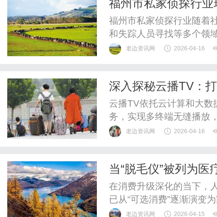
福州市私家侦探行业
习路径。EF智享VIP课程的
福州市私家侦探行业随着
和失踪人员寻找等多个领
老边资讯网
2026-04-16
深入探秘云播TV：
云播TV依托云计算和大
务，实现多终端无缝播放
老边资讯网
2026-04-16
当“脱毛仪”被列为医
出海？
在消费升级深化的当下，人
已从“可选消费”逐渐演变为
仪纳入二类医疗器械管理
老边资讯网
2026-04-15