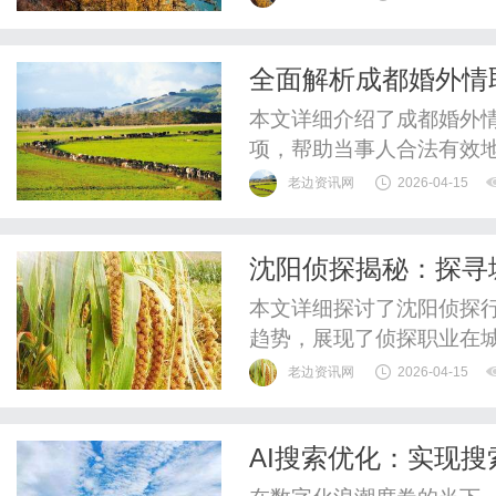
在这场监管倒逼的变革中
新，在国内市场开疆拓土，
全面解析成都婚外情
从国内红海转向海外高端市场
本文详细介绍了成都婚外
项，帮助当事人合法有效
老边资讯网
2026-04-15
沈阳侦探揭秘：探寻
现状
本文详细探讨了沈阳侦探
趋势，展现了侦探职业在
老边资讯网
2026-04-15
AI搜索优化：实现