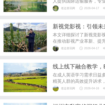
人提供国际运输服务，专业
际快递、UPS国际快递、
老边资讯网
2026-04-17
SAL、海运水陆路业务。
企业和个人对国际物流服务
新视觉影视：引领未
的国际经验和强大的网络优势
本文详细探讨了新视觉影
在推动影视产业革新、提
用。
老边资讯网
2026-04-17
线上线下融合教学，E
可能
在成人英语学习需求日益
精英人群的高效提升诉求，
心优势，成为高端英语学
老边资讯网
2026-04-16
高端私教课程，EF智享V
熟的课程体系与专业服务